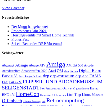
View Calendar
Neueste Beiträge
Der Mugg hat geheiratet
Frohes neues Jahr 2021
Heizungsventile mit Smart Home Technik
Frohes Fest
Sei ein Retter des DRP Museums!
Schlagwörter
Amiga
Absage
Abgesagt
Absage JHV
AMIGA 500
Arcade
Digital Retro
Atari
C64
Arcadetreffen
Arcadetreffen 2020
cbm
Corona
drp
drp-museum
Park e.V.
drp e.v.
FAMS
Dragon's Lair
dos
FLIPPER- UND ARCADEMUSEUM
FAO
FAO e.V.
SELIGENSTADT
For Amusement Only e.V.
Hanau
geschlossen
HomeCon
Linux
HNC e.V.
Link-Tipp
Museum
HomeCon 54
Kryoflux
Retrocomputing
Offenbach
offener Samstag
os4