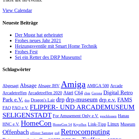
View Calendar
Neueste Beiträge
Der Mugg hat geheiratet
Frohes neues Jahr 2021
Heizungsventile mit Smart Home Technik
Frohes Fest
Sei ein Retter des DRP Museums!
Schlagwörter
Amiga
Absage
Abgesagt
Absage JHV
AMIGA 500
Arcade
Digital Retro
Atari
C64
Arcadetreffen
Arcadetreffen 2020
cbm
Corona
drp
drp-museum
Park e.V.
drp e.v.
FAMS
Dragon's Lair
dos
FLIPPER- UND ARCADEMUSEUM
FAO
FAO e.V.
SELIGENSTADT
For Amusement Only e.V.
Hanau
geschlossen
HomeCon
Linux
HNC e.V.
Link-Tipp
Museum
HomeCon 54
Kryoflux
Retrocomputing
Offenbach
offener Samstag
os4