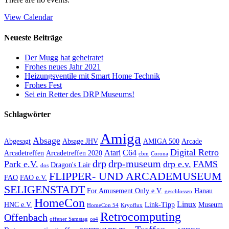
View Calendar
Neueste Beiträge
Der Mugg hat geheiratet
Frohes neues Jahr 2021
Heizungsventile mit Smart Home Technik
Frohes Fest
Sei ein Retter des DRP Museums!
Schlagwörter
Amiga
Absage
Abgesagt
Absage JHV
AMIGA 500
Arcade
Digital Retro
Atari
C64
Arcadetreffen
Arcadetreffen 2020
cbm
Corona
drp
drp-museum
Park e.V.
drp e.v.
FAMS
Dragon's Lair
dos
FLIPPER- UND ARCADEMUSEUM
FAO
FAO e.V.
SELIGENSTADT
For Amusement Only e.V.
Hanau
geschlossen
HomeCon
Linux
HNC e.V.
Link-Tipp
Museum
HomeCon 54
Kryoflux
Retrocomputing
Offenbach
offener Samstag
os4