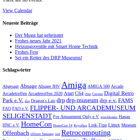
View Calendar
Neueste Beiträge
Der Mugg hat geheiratet
Frohes neues Jahr 2021
Heizungsventile mit Smart Home Technik
Frohes Fest
Sei ein Retter des DRP Museums!
Schlagwörter
Amiga
Absage
Abgesagt
Absage JHV
AMIGA 500
Arcade
Digital Retro
Atari
C64
Arcadetreffen
Arcadetreffen 2020
cbm
Corona
drp
drp-museum
Park e.V.
drp e.v.
FAMS
Dragon's Lair
dos
FLIPPER- UND ARCADEMUSEUM
FAO
FAO e.V.
SELIGENSTADT
For Amusement Only e.V.
Hanau
geschlossen
HomeCon
Linux
HNC e.V.
Link-Tipp
Museum
HomeCon 54
Kryoflux
Retrocomputing
Offenbach
offener Samstag
os4