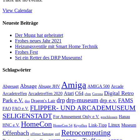
View Calendar
Neueste Beiträge
Der Mugg hat geheiratet
Frohes neues Jahr 2021
Heizungsventile mit Smart Home Technik
Frohes Fest
Sei ein Retter des DRP Museums!
Schlagwörter
Amiga
Absage
Abgesagt
Absage JHV
AMIGA 500
Arcade
Digital Retro
Atari
C64
Arcadetreffen
Arcadetreffen 2020
cbm
Corona
drp
drp-museum
Park e.V.
drp e.v.
FAMS
Dragon's Lair
dos
FLIPPER- UND ARCADEMUSEUM
FAO
FAO e.V.
SELIGENSTADT
For Amusement Only e.V.
Hanau
geschlossen
HomeCon
Linux
HNC e.V.
Link-Tipp
Museum
HomeCon 54
Kryoflux
Retrocomputing
Offenbach
offener Samstag
os4