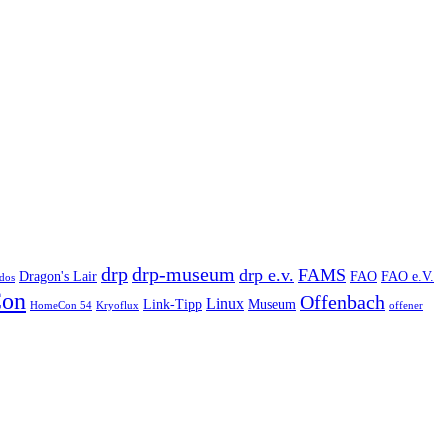
drp
drp-museum
drp e.v.
FAMS
Dragon's Lair
FAO
FAO e.V.
dos
on
Offenbach
Linux
Link-Tipp
Museum
HomeCon 54
Kryoflux
offener