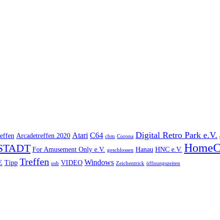
Digital Retro Park e.V.
Atari
C64
effen
Arcadetreffen 2020
cbm
Corona
HomeC
STADT
For Amusement Only e.V.
Hanau
HNC e.V.
geschlossen
Treffen
Windows
E
Tipp
VIDEO
usb
Zeichentrick
öffnungszeiten