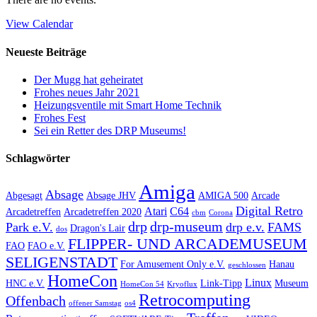
View Calendar
Neueste Beiträge
Der Mugg hat geheiratet
Frohes neues Jahr 2021
Heizungsventile mit Smart Home Technik
Frohes Fest
Sei ein Retter des DRP Museums!
Schlagwörter
Amiga
Absage
Abgesagt
Absage JHV
AMIGA 500
Arcade
Digital Retro
Atari
C64
Arcadetreffen
Arcadetreffen 2020
cbm
Corona
drp
drp-museum
Park e.V.
drp e.v.
FAMS
Dragon's Lair
dos
FLIPPER- UND ARCADEMUSEUM
FAO
FAO e.V.
SELIGENSTADT
For Amusement Only e.V.
Hanau
geschlossen
HomeCon
Linux
HNC e.V.
Link-Tipp
Museum
HomeCon 54
Kryoflux
Retrocomputing
Offenbach
offener Samstag
os4