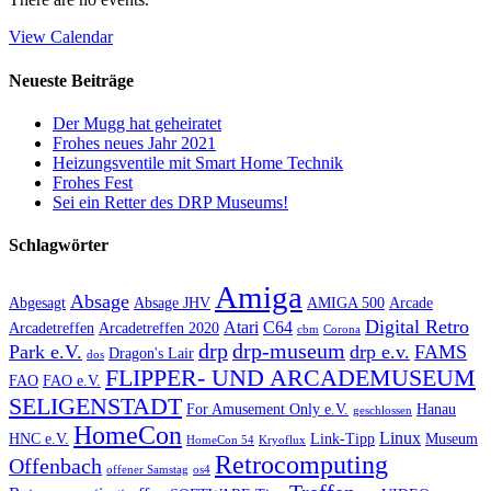
View Calendar
Neueste Beiträge
Der Mugg hat geheiratet
Frohes neues Jahr 2021
Heizungsventile mit Smart Home Technik
Frohes Fest
Sei ein Retter des DRP Museums!
Schlagwörter
Amiga
Absage
Abgesagt
Absage JHV
AMIGA 500
Arcade
Digital Retro
Atari
C64
Arcadetreffen
Arcadetreffen 2020
cbm
Corona
drp
drp-museum
Park e.V.
drp e.v.
FAMS
Dragon's Lair
dos
FLIPPER- UND ARCADEMUSEUM
FAO
FAO e.V.
SELIGENSTADT
For Amusement Only e.V.
Hanau
geschlossen
HomeCon
Linux
HNC e.V.
Link-Tipp
Museum
HomeCon 54
Kryoflux
Retrocomputing
Offenbach
offener Samstag
os4