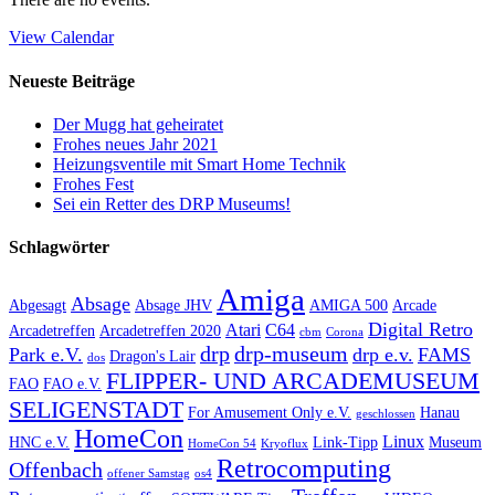
View Calendar
Neueste Beiträge
Der Mugg hat geheiratet
Frohes neues Jahr 2021
Heizungsventile mit Smart Home Technik
Frohes Fest
Sei ein Retter des DRP Museums!
Schlagwörter
Amiga
Absage
Abgesagt
Absage JHV
AMIGA 500
Arcade
Digital Retro
Atari
C64
Arcadetreffen
Arcadetreffen 2020
cbm
Corona
drp
drp-museum
Park e.V.
drp e.v.
FAMS
Dragon's Lair
dos
FLIPPER- UND ARCADEMUSEUM
FAO
FAO e.V.
SELIGENSTADT
For Amusement Only e.V.
Hanau
geschlossen
HomeCon
Linux
HNC e.V.
Link-Tipp
Museum
HomeCon 54
Kryoflux
Retrocomputing
Offenbach
offener Samstag
os4