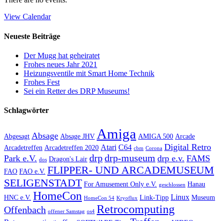
View Calendar
Neueste Beiträge
Der Mugg hat geheiratet
Frohes neues Jahr 2021
Heizungsventile mit Smart Home Technik
Frohes Fest
Sei ein Retter des DRP Museums!
Schlagwörter
Amiga
Absage
Abgesagt
Absage JHV
AMIGA 500
Arcade
Digital Retro
Atari
C64
Arcadetreffen
Arcadetreffen 2020
cbm
Corona
drp
drp-museum
Park e.V.
drp e.v.
FAMS
Dragon's Lair
dos
FLIPPER- UND ARCADEMUSEUM
FAO
FAO e.V.
SELIGENSTADT
For Amusement Only e.V.
Hanau
geschlossen
HomeCon
Linux
HNC e.V.
Link-Tipp
Museum
HomeCon 54
Kryoflux
Retrocomputing
Offenbach
offener Samstag
os4