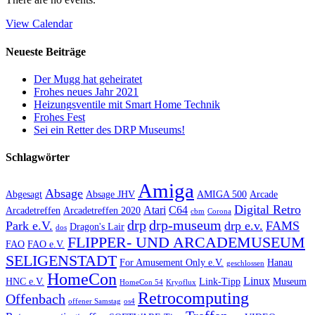
View Calendar
Neueste Beiträge
Der Mugg hat geheiratet
Frohes neues Jahr 2021
Heizungsventile mit Smart Home Technik
Frohes Fest
Sei ein Retter des DRP Museums!
Schlagwörter
Amiga
Absage
Abgesagt
Absage JHV
AMIGA 500
Arcade
Digital Retro
Atari
C64
Arcadetreffen
Arcadetreffen 2020
cbm
Corona
drp
drp-museum
Park e.V.
drp e.v.
FAMS
Dragon's Lair
dos
FLIPPER- UND ARCADEMUSEUM
FAO
FAO e.V.
SELIGENSTADT
For Amusement Only e.V.
Hanau
geschlossen
HomeCon
Linux
HNC e.V.
Link-Tipp
Museum
HomeCon 54
Kryoflux
Retrocomputing
Offenbach
offener Samstag
os4