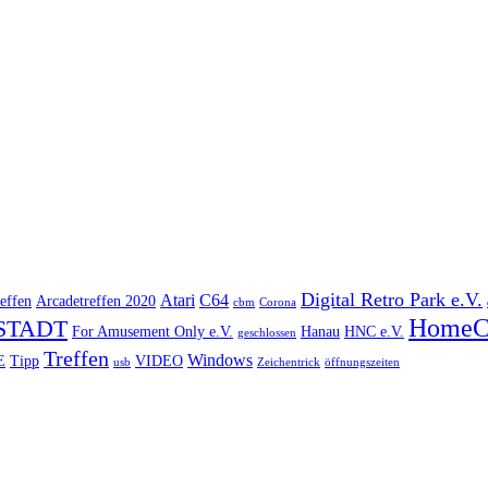
Digital Retro Park e.V.
Atari
C64
effen
Arcadetreffen 2020
cbm
Corona
HomeC
STADT
For Amusement Only e.V.
Hanau
HNC e.V.
geschlossen
Treffen
Windows
E
Tipp
VIDEO
usb
Zeichentrick
öffnungszeiten