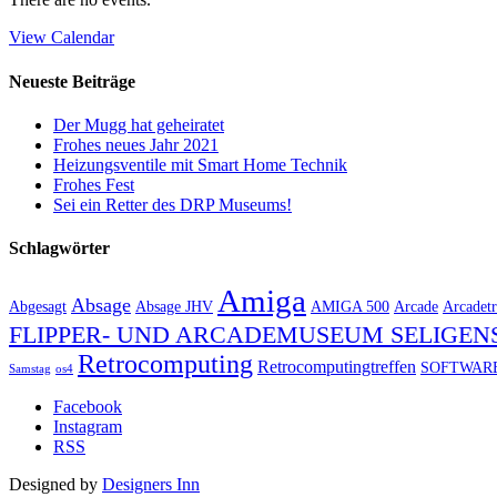
View Calendar
Neueste Beiträge
Der Mugg hat geheiratet
Frohes neues Jahr 2021
Heizungsventile mit Smart Home Technik
Frohes Fest
Sei ein Retter des DRP Museums!
Schlagwörter
Amiga
Absage
Abgesagt
Absage JHV
AMIGA 500
Arcade
Arcadetr
FLIPPER- UND ARCADEMUSEUM SELIGEN
Retrocomputing
Retrocomputingtreffen
SOFTWAR
Samstag
os4
Facebook
Instagram
RSS
Designed by
Designers Inn