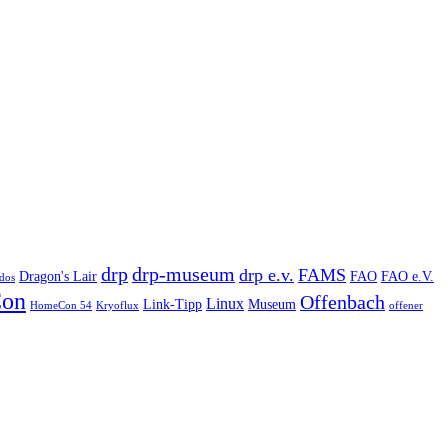
drp
drp-museum
drp e.v.
FAMS
Dragon's Lair
FAO
FAO e.V.
dos
on
Offenbach
Linux
Link-Tipp
Museum
HomeCon 54
Kryoflux
offener