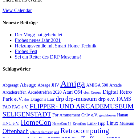
View Calendar
Neueste Beiträge
Der Mugg hat geheiratet
Frohes neues Jahr 2021
Heizungsventile mit Smart Home Technik
Frohes Fest
Sei ein Retter des DRP Museums!
Schlagwörter
Amiga
Absage
Abgesagt
Absage JHV
AMIGA 500
Arcade
Digital Retro
Atari
C64
Arcadetreffen
Arcadetreffen 2020
cbm
Corona
drp
drp-museum
Park e.V.
drp e.v.
FAMS
Dragon's Lair
dos
FLIPPER- UND ARCADEMUSEUM
FAO
FAO e.V.
SELIGENSTADT
For Amusement Only e.V.
Hanau
geschlossen
HomeCon
Linux
HNC e.V.
Link-Tipp
Museum
HomeCon 54
Kryoflux
Retrocomputing
Offenbach
offener Samstag
os4