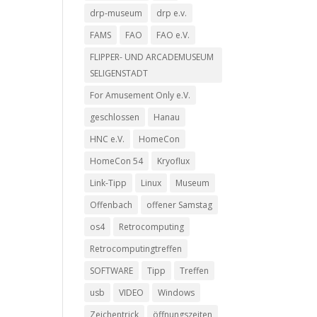
drp-museum
drp e.v.
FAMS
FAO
FAO e.V.
FLIPPER- UND ARCADEMUSEUM
SELIGENSTADT
For Amusement Only e.V.
geschlossen
Hanau
HNC e.V.
HomeCon
HomeCon 54
Kryoflux
Link-Tipp
Linux
Museum
Offenbach
offener Samstag
os4
Retrocomputing
Retrocomputingtreffen
SOFTWARE
Tipp
Treffen
usb
VIDEO
Windows
Zeichentrick
öffnungszeiten