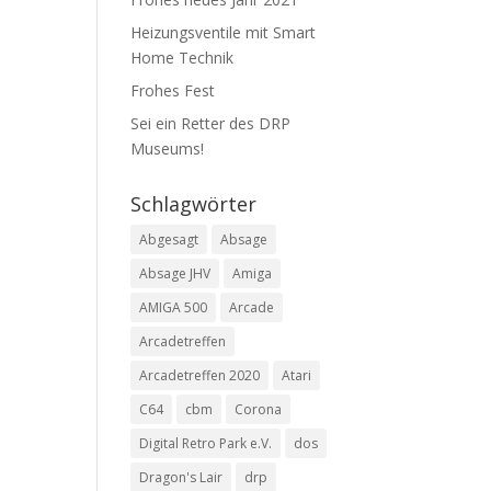
Heizungsventile mit Smart
Home Technik
Frohes Fest
Sei ein Retter des DRP
Museums!
Schlagwörter
Abgesagt
Absage
Absage JHV
Amiga
AMIGA 500
Arcade
Arcadetreffen
Arcadetreffen 2020
Atari
C64
cbm
Corona
Digital Retro Park e.V.
dos
Dragon's Lair
drp