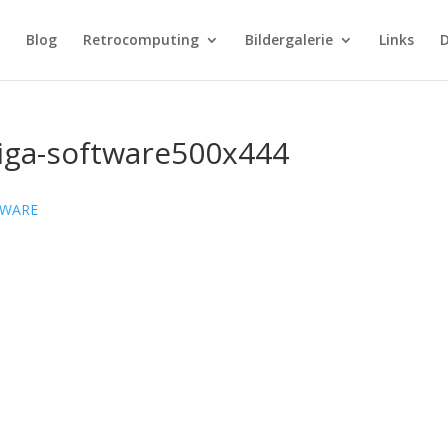
Blog
Retrocomputing
Bildergalerie
Links
D
iga-software500x444