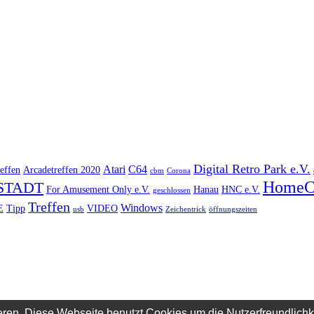
Digital Retro Park e.V.
Atari
C64
effen
Arcadetreffen 2020
cbm
Corona
HomeC
STADT
For Amusement Only e.V.
Hanau
HNC e.V.
geschlossen
Treffen
Windows
E
Tipp
VIDEO
usb
Zeichentrick
öffnungszeiten
ren. Diese Webseite benutzt Cookies um die Nutzerfreundlich