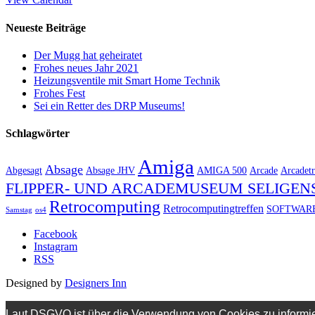
Neueste Beiträge
Der Mugg hat geheiratet
Frohes neues Jahr 2021
Heizungsventile mit Smart Home Technik
Frohes Fest
Sei ein Retter des DRP Museums!
Schlagwörter
Amiga
Absage
Abgesagt
Absage JHV
AMIGA 500
Arcade
Arcadetr
FLIPPER- UND ARCADEMUSEUM SELIGEN
Retrocomputing
Retrocomputingtreffen
SOFTWAR
Samstag
os4
Facebook
Instagram
RSS
Designed by
Designers Inn
Laut DSGVO ist über die Verwendung von Cookies zu informie