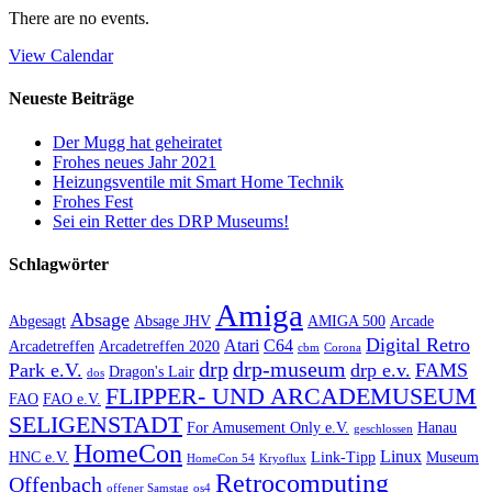
There are no events.
View Calendar
Neueste Beiträge
Der Mugg hat geheiratet
Frohes neues Jahr 2021
Heizungsventile mit Smart Home Technik
Frohes Fest
Sei ein Retter des DRP Museums!
Schlagwörter
Amiga
Absage
Abgesagt
Absage JHV
AMIGA 500
Arcade
Digital Retro
Atari
C64
Arcadetreffen
Arcadetreffen 2020
cbm
Corona
drp
drp-museum
Park e.V.
drp e.v.
FAMS
Dragon's Lair
dos
FLIPPER- UND ARCADEMUSEUM
FAO
FAO e.V.
SELIGENSTADT
For Amusement Only e.V.
Hanau
geschlossen
HomeCon
Linux
HNC e.V.
Link-Tipp
Museum
HomeCon 54
Kryoflux
Retrocomputing
Offenbach
offener Samstag
os4