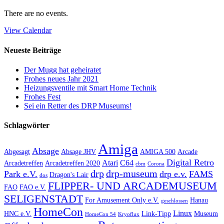
There are no events.
View Calendar
Neueste Beiträge
Der Mugg hat geheiratet
Frohes neues Jahr 2021
Heizungsventile mit Smart Home Technik
Frohes Fest
Sei ein Retter des DRP Museums!
Schlagwörter
Amiga
Absage
Abgesagt
Absage JHV
AMIGA 500
Arcade
Digital Retro
Atari
C64
Arcadetreffen
Arcadetreffen 2020
cbm
Corona
drp
drp-museum
Park e.V.
drp e.v.
FAMS
Dragon's Lair
dos
FLIPPER- UND ARCADEMUSEUM
FAO
FAO e.V.
SELIGENSTADT
For Amusement Only e.V.
Hanau
geschlossen
HomeCon
Linux
HNC e.V.
Link-Tipp
Museum
HomeCon 54
Kryoflux