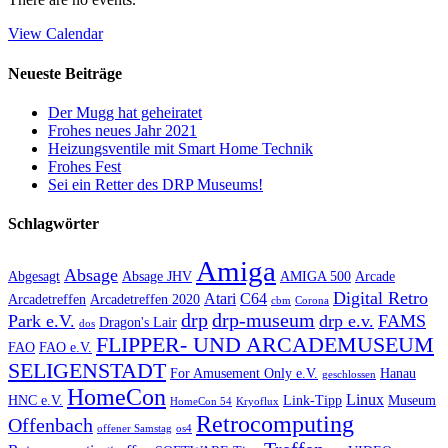
View Calendar
Neueste Beiträge
Der Mugg hat geheiratet
Frohes neues Jahr 2021
Heizungsventile mit Smart Home Technik
Frohes Fest
Sei ein Retter des DRP Museums!
Schlagwörter
Amiga
Absage
Abgesagt
Absage JHV
AMIGA 500
Arcade
Digital Retro
Atari
C64
Arcadetreffen
Arcadetreffen 2020
cbm
Corona
drp
drp-museum
Park e.V.
drp e.v.
FAMS
Dragon's Lair
dos
FLIPPER- UND ARCADEMUSEUM
FAO
FAO e.V.
SELIGENSTADT
For Amusement Only e.V.
Hanau
geschlossen
HomeCon
Linux
HNC e.V.
Link-Tipp
Museum
HomeCon 54
Kryoflux
Retrocomputing
Offenbach
offener Samstag
os4