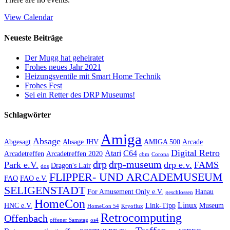
View Calendar
Neueste Beiträge
Der Mugg hat geheiratet
Frohes neues Jahr 2021
Heizungsventile mit Smart Home Technik
Frohes Fest
Sei ein Retter des DRP Museums!
Schlagwörter
Amiga
Absage
Abgesagt
Absage JHV
AMIGA 500
Arcade
Digital Retro
Atari
C64
Arcadetreffen
Arcadetreffen 2020
cbm
Corona
drp
drp-museum
Park e.V.
drp e.v.
FAMS
Dragon's Lair
dos
FLIPPER- UND ARCADEMUSEUM
FAO
FAO e.V.
SELIGENSTADT
For Amusement Only e.V.
Hanau
geschlossen
HomeCon
Linux
HNC e.V.
Link-Tipp
Museum
HomeCon 54
Kryoflux
Retrocomputing
Offenbach
offener Samstag
os4